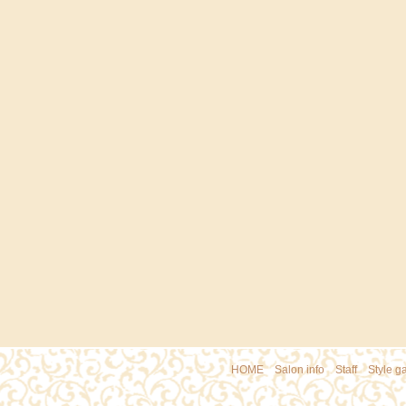
HOME
｜
Salon info
｜
Staff
｜
Style ga