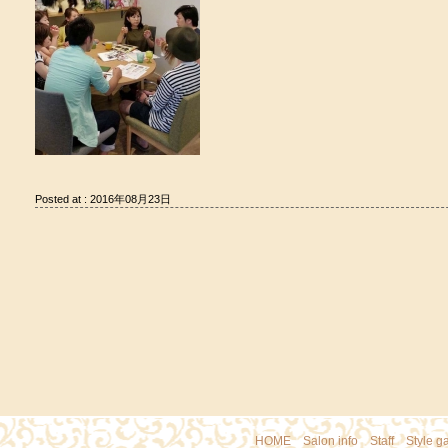
Posted at : 2016年08月23日
HOME
｜
Salon info
｜
Staff
｜
Style ga