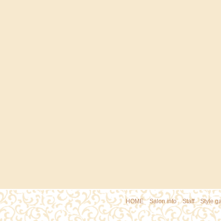
HOME
｜
Salon info
｜
Staff
｜
Style ga