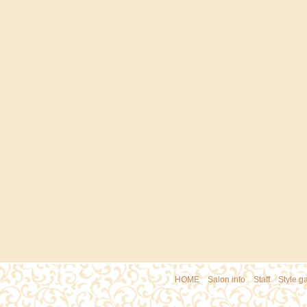
HOME
｜
Salon info
｜
Staff
｜
Style ga