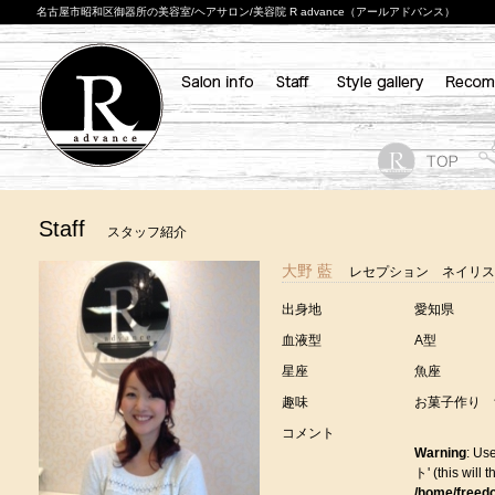
名古屋市昭和区御器所の美容室/ヘアサロン/美容院 R advance（アールアドバンス）
Staff
スタッフ紹介
大野 藍
レセプション ネイリス
出身地
愛知県
血液型
A型
星座
魚座
趣味
お菓子作り
コメント
Warning
: Us
ト' (this will 
/home/freed