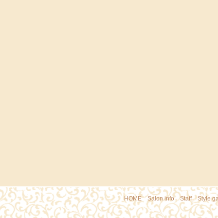
HOME
｜
Salon info
｜
Staff
｜
Style ga