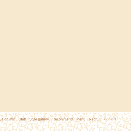
Contact
Salon info
｜
Staff
｜
Style gallery
｜
Recommend
｜
Menu
｜
Recruit
｜