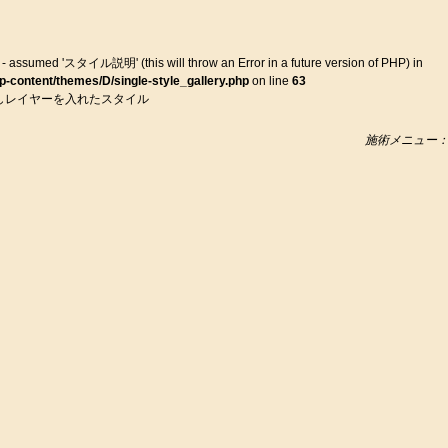
ssumed 'スタイル説明' (this will throw an Error in a future version of PHP) in
-content/themes/D/single-style_gallery.php
on line
63
しレイヤーを入れたスタイル
施術メニュー