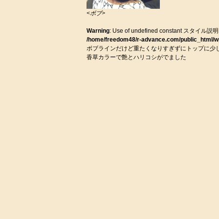
<ボブ>
Warning
: Use of undefined constant スタイル説明 - a
/home/freedom48/r-advance.com/public_html/wp
ボブラインだけど重たくなりすぎずにトップに少
香草カラーで艶とハリコシがでました